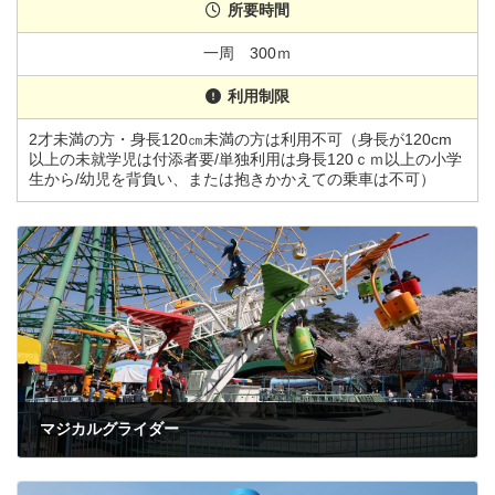
所要時間
一周 300ｍ
利用制限
2才未満の方・身長120㎝未満の方は利用不可（身長が120cm
以上の未就学児は付添者要/単独利用は身長120ｃｍ以上の小学
生から/幼児を背負い、または抱きかかえての乗車は不可）
マジカルグライダー
2022年3月1日