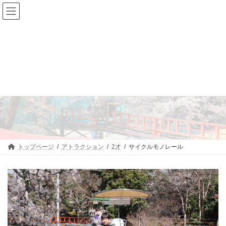
コ
ナ
ン
ビ
テ
ゲ
ン
ー
ツ
シ
へ
ョ
ス
ン
キ
に
ッ
移
サイクルモノレール
プ
動
トップページ
アトラクション
2才
サイクルモノレール