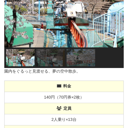
園内をぐるっと見渡せる、夢の空中散歩。
料金
140円（70円券×2枚）
定員
2人乗り×13台